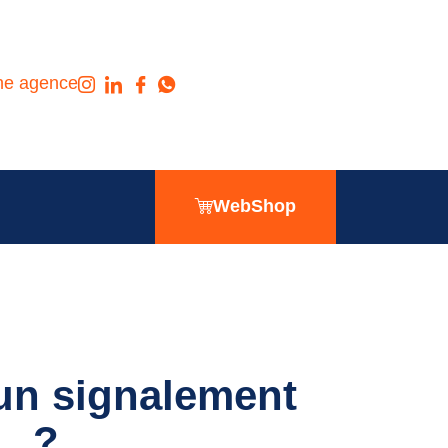
ne agence
WebShop
 un signalement
?