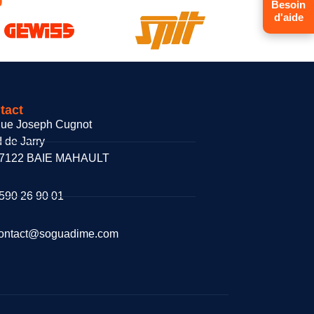
Besoin
d'aide
tact
ue Joseph Cugnot
I de Jarry
7122 BAIE MAHAULT
590 26 90 01
ontact@soguadime.com